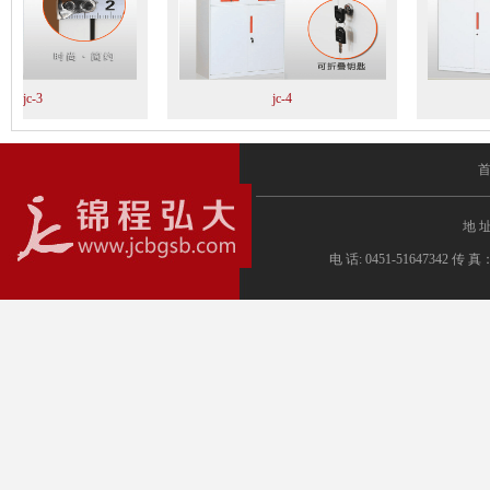
jc-3
jc-4
地 
电 话: 0451-51647342 传 真