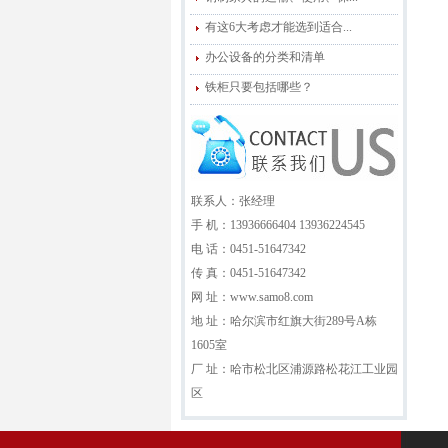
有这6大考虑才能选到适合...
办公设备的分类和清单
铁柜只要包括哪些？
联系人：张经理
手 机：13936666404 13936224545
电 话：0451-51647342
传 真：0451-51647342
网 址：www.samo8.com
地 址：哈尔滨市红旗大街289号A栋
1605室
厂 址：哈市松北区浦源路松花江工业园
区