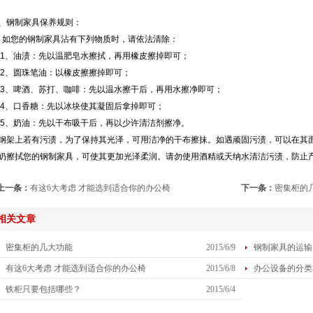
、钢制家具保养规则：
您的钢制家具沾有下列物质时，请依法清除：
、油渍：先以温肥皂水擦拭，再用橡皮擦掉即可；
、圆珠笔油：以橡皮擦擦掉即可；
、啤酒、苏打、咖啡：先以温水擦干后，再用水擦净即可；
、口香糖：先以冰块使其凝固后拿掉即可；
、奶油：先以干布吸干后，再以少许清洁剂擦净。
架上若有污渍，为了保持其光泽，可用洁净的干布擦抹。如遇顽固污渍，可以在其
奶擦拭您的钢制家具，可使其更加光泽柔润。请勿使用酒精或天纳水清洁污渍，防止
上一条：
有这6大考虑 才能选到适合你的办公椅
下一条：
密集柜的
相关文章
密集柜的几大功能
2015/6/9
钢制家具的运输
有这6大考虑 才能选到适合你的办公椅
2015/6/8
办公设备的分类
铁柜只要包括哪些？
2015/6/4