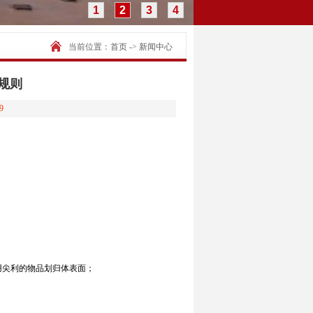
1
2
3
4
当前位置：
首页
->
新闻中心
规则
9
用尖利的物品划归体表面；