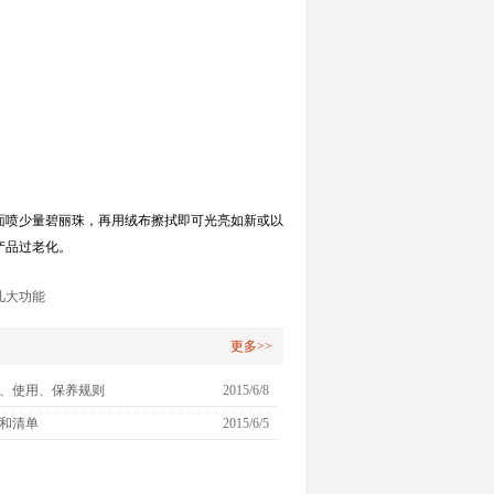
面喷少量碧丽珠，再用绒布擦拭即可光亮如新或以
产品过老化。
几大功能
更多>>
、使用、保养规则
2015/6/8
和清单
2015/6/5