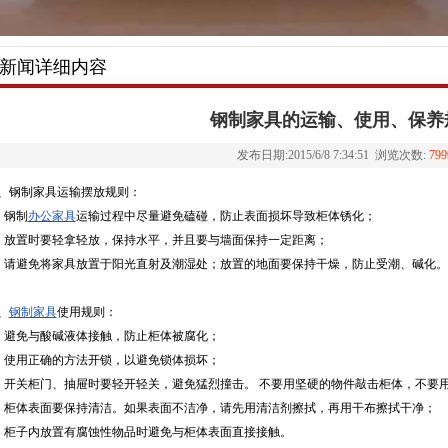
新闻详细内容
钢制家具的运输、使用、保养
发布日期:2015/6/8 7:34:51 浏览次数:
799
、钢制家具运输摆放规则：
、钢制
办公家具
运输过程中尽量避免磕碰，防止表面损坏导致柜体锈化；
、放置时要轻拿轻放，保持水平，并且要与墙面保持一定距离；
、请避免将家具放置于阳光直射及潮湿处；放置的地面要保持干燥，防止受潮、碱化。
、
钢制家具
使用规则：
、避免与酸碱液体接触，防止柜体被腐化；
、使用正确的方法开锁，以避免锁体损坏；
、开关柜门、抽屉时要轻开轻关，避免猛烈撞击。 不要用坚硬的物件敲击柜体，不要
、柜体表面要保持清洁。如果表面不洁净，请先用清洁剂擦拭，再用干布擦拭干净；
、柜子内放置有腐蚀性物品时避免与柜体表面直接接触。